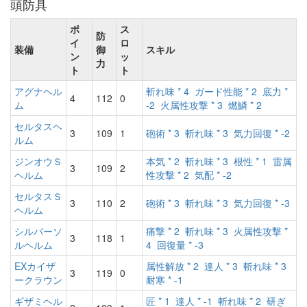
頭防具
ポ
ス
防
イ
ロ
装備
御
スキル
ン
ッ
力
ト
ト
アグナヘル
斬れ味 * 4
ガード性能 * 2
底力 *
4
112
0
ム
-2
火属性攻撃 * 3
燃鱗 * 2
セルタスヘ
3
109
1
砲術 * 3
斬れ味 * 3
気力回復 * -2
ルム
ジンオウＳ
本気 * 2
斬れ味 * 3
根性 * 1
雷属
3
109
2
ヘルム
性攻撃 * 2
気配 * -2
セルタスＳ
3
110
2
砲術 * 3
斬れ味 * 3
気力回復 * -3
ヘルム
シルバーソ
痛撃 * 2
斬れ味 * 3
火属性攻撃 *
3
118
1
ルヘルム
4
回復量 * -3
EXカイザ
属性解放 * 2
達人 * 3
斬れ味 * 3
3
119
0
ークラウン
耐寒 * -1
ギザミヘル
匠 * 1
達人 * -1
斬れ味 * 2
研ぎ