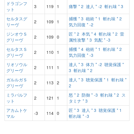
ドラゴンフ
3
119
1
痛撃 * 2
達人 * -2
斬れ味 * 3
ット
セルタスグ
捕獲 * 3
砲術 * 1
斬れ味 * 2
2
109
1
リーヴ
気力回復 * -2
ジンオウＳ
匠 * 2
本気 * 4
斬れ味 * 2
雷
2
109
0
グリーヴ
属性攻撃 * 3
気配 * -3
セルタスＳ
捕獲 * 4
砲術 * 1
斬れ味 * 2
2
110
1
グリーヴ
気力回復 * -3
リオソウル
達人 * 3
体力 * -2
聴覚保護 *
2
111
1
グリーヴ
3
斬れ味 * 2
ガルルガＳ
達人 * 3
聴覚保護 * 1
斬れ味 *
2
113
2
グリーヴ
2
ミラバルフ
怒 * 2
防御 * -3
斬れ味 * 2
ス
2
121
1
ット
タミナ * 3
アカムトケ
匠 * 3
達人 * 3
聴覚保護 * 1
-3
114
0
マル
斬れ味 * -3