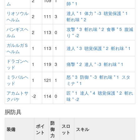
2
109
1
ム
師 * 1
リオソウル
達人 * 1
体力 * -3
聴覚保護 * 1
2
111
3
ヘルム
斬れ味 * 2
バンギスヘ
攻撃 * 3
斬れ味 * 2
食事 * 5
腹減
2
113
0
ルム
り * -2
ガルルガＳ
1
113
1
達人 * 3
聴覚保護 * 2
斬れ味 * 1
ヘルム
ドラゴンヘ
1
119
3
痛撃 * 2
達人 * -3
斬れ味 * 1
ッド
ミラバルヘ
怒 * 3
防御 * -3
斬れ味 * 1
スタ
1
121
1
ッド
ミナ * 1
アカムトサ
匠 * 1
達人 * 4
聴覚保護 * 2
斬れ
-2
114
0
クパケ
味 * -2
胴防具
防
ポイ
スロ
装備
御
スキル
ント
ット
力