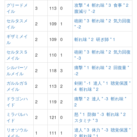
グリードメ
攻撃 * 4
斬れ味 * 3
食事 * 2
3
113
0
イル
腹減り * -2
セルタスメ
砲術 * 3
斬れ味 * 2
気力回復
2
109
1
イル
* -2
ギザミメイ
2
109
0
斬れ味 * 2
研ぎ師 * 1
ル
セルタスＳ
砲術 * 3
斬れ味 * 2
気力回復
2
110
1
メイル
* -3
シルバーソ
痛撃 * 1
斬れ味 * 2
回復量 *
2
118
3
ルメイル
-2
ガルルガＳ
剣術 * -1
達人 * 1
聴覚保護 *
2
113
2
メイル
4
斬れ味 * 2
ドラゴンハ
痛撃 * 2
達人 * -3
斬れ味 *
2
119
2
イド
2
ミラバルハ
怒 * 1
防御 * -3
斬れ味 * 2
2
121
0
イド
スタミナ * 3
リオソウル
達人 * 3
体力 * -3
聴覚保護 *
1
111
1
メイル
2
斬れ味 * 1