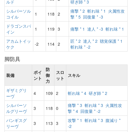
ルド
研ぎ師 * 3
シルバーソル
痛撃 * 2
斬れ味 * 1
火属性攻
1
118
2
コイル
撃 * 5
回復量 * -3
ドラゴンスパ
1
119
3
痛撃 * 1
達人 * -3
斬れ味 * 1
イン
アカムトイッ
匠 * 2
達人 * 2
聴覚保護 * 1
-2
114
2
ケク
斬れ味 * -2
脚防具
防
ポイ
スロ
装備
御
スキル
ント
ット
力
ギザミグリ
4
109
2
斬れ味 * 4
研ぎ師 * 2
ーヴ
シルバーソ
痛撃 * 3
斬れ味 * 3
火属性攻
3
118
0
ルグリーヴ
撃 * 4
回復量 * -2
バンギスグ
攻撃 * 1
斬れ味 * 3
腹減り *
3
113
3
リーヴ
-2