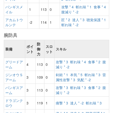
バンギスメ
攻撃 * 4
斬れ味 * 1
食事 * 4
1
113
0
イル
腹減り * -2
アカムトウ
匠 * 2
達人 * 3
聴覚保護 * 1
-2
114
1
ルンテ
斬れ味 * -2
腕防具
防
ポイ
スロ
装備
御
スキル
ント
ット
力
グリードア
攻撃 * 3
斬れ味 * 4
食事 * 2
腹
4
113
0
ーム
減り * -2
ジンオウＳ
剣術 * 1
本気 * 5
斬れ味 * 3
雷
3
109
0
アーム
属性攻撃 * 3
気配 * -2
バンギスア
攻撃 * 3
斬れ味 * 3
食事 * 2
腹
3
113
0
ーム
減り * -2
ドラゴンク
3
119
1
痛撃 * 3
達人 * -2
斬れ味 * 3
ロウ