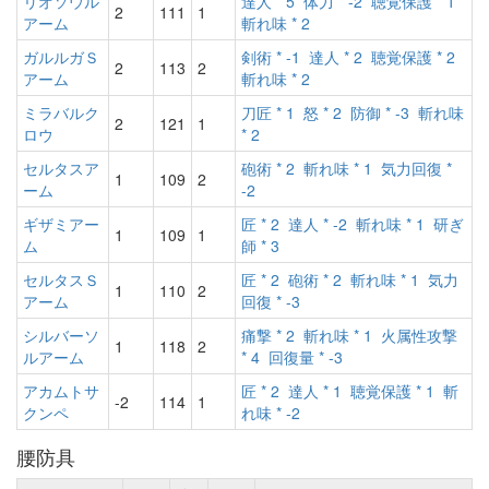
リオソウル
達人 * 5
体力 * -2
聴覚保護 * 1
2
111
1
アーム
斬れ味 * 2
ガルルガＳ
剣術 * -1
達人 * 2
聴覚保護 * 2
2
113
2
アーム
斬れ味 * 2
ミラバルク
刀匠 * 1
怒 * 2
防御 * -3
斬れ味
2
121
1
ロウ
* 2
セルタスア
砲術 * 2
斬れ味 * 1
気力回復 *
1
109
2
ーム
-2
ギザミアー
匠 * 2
達人 * -2
斬れ味 * 1
研ぎ
1
109
1
ム
師 * 3
セルタスＳ
匠 * 2
砲術 * 2
斬れ味 * 1
気力
1
110
2
アーム
回復 * -3
シルバーソ
痛撃 * 2
斬れ味 * 1
火属性攻撃
1
118
2
ルアーム
* 4
回復量 * -3
アカムトサ
匠 * 2
達人 * 1
聴覚保護 * 1
斬
-2
114
1
クンペ
れ味 * -2
腰防具