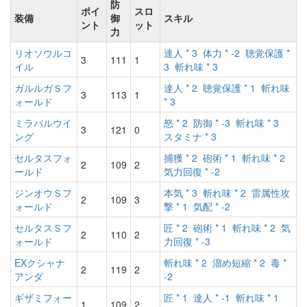
防
ポイ
スロ
装備
御
スキル
ント
ット
力
リオソウルコ
達人 * 3
体力 * -2
聴覚保護 *
3
111
1
イル
3
斬れ味 * 3
ガルルガＳフ
達人 * 2
聴覚保護 * 1
斬れ味
3
113
1
ォールド
* 3
ミラバルウイ
怒 * 2
防御 * -3
斬れ味 * 3
3
121
0
ング
スタミナ * 3
セルタスフォ
捕獲 * 2
砲術 * 1
斬れ味 * 2
2
109
2
ールド
気力回復 * -2
ジンオウＳフ
本気 * 3
斬れ味 * 2
雷属性攻
2
109
3
ォールド
撃 * 1
気配 * -2
セルタスＳフ
匠 * 2
砲術 * 1
斬れ味 * 2
気
2
110
2
ォールド
力回復 * -3
EXクシャナ
斬れ味 * 2
溜め短縮 * 2
毒 *
2
119
2
アンダ
-2
ギザミフォー
匠 * 1
達人 * -1
斬れ味 * 1
1
109
2