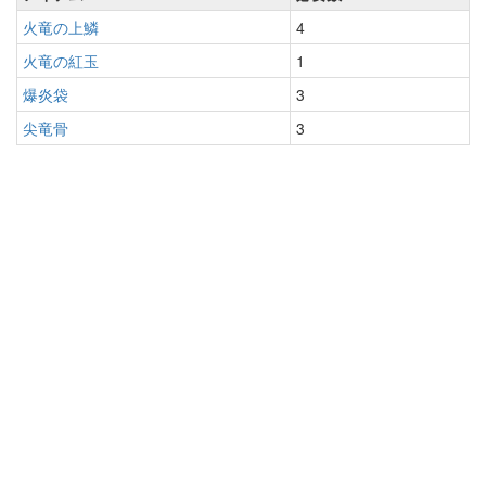
火竜の上鱗
4
火竜の紅玉
1
爆炎袋
3
尖竜骨
3