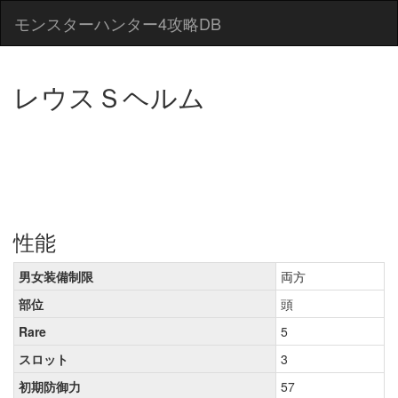
モンスターハンター4攻略DB
レウスＳヘルム
性能
男女装備制限
両方
部位
頭
Rare
5
スロット
3
初期防御力
57