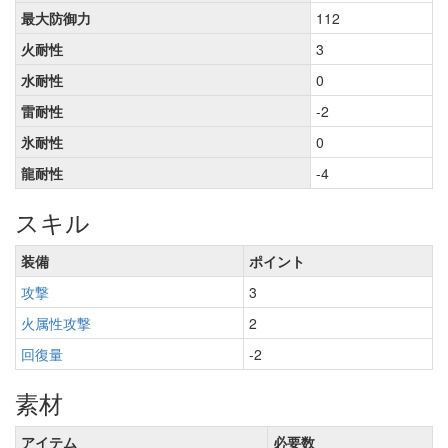
最大防御力
112
火耐性
3
水耐性
0
雷耐性
-2
氷耐性
0
龍耐性
-4
スキル
装備
ポイント
攻撃
3
火属性攻撃
2
回復量
-2
素材
アイテム
必要数