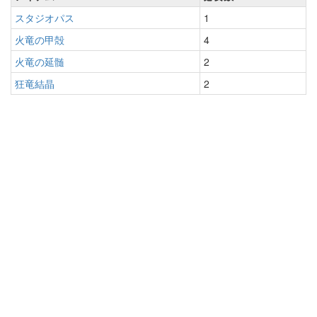
スタジオパス
1
火竜の甲殻
4
火竜の延髄
2
狂竜結晶
2