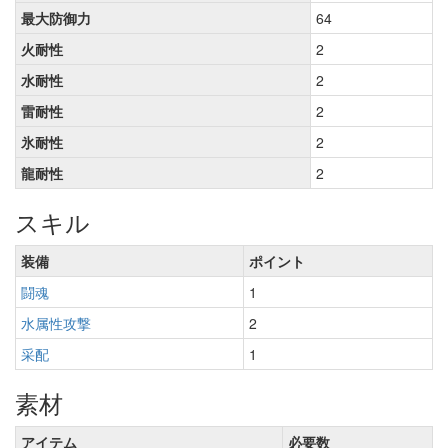
最大防御力
64
火耐性
2
水耐性
2
雷耐性
2
氷耐性
2
龍耐性
2
スキル
装備
ポイント
闘魂
1
水属性攻撃
2
采配
1
素材
アイテム
必要数