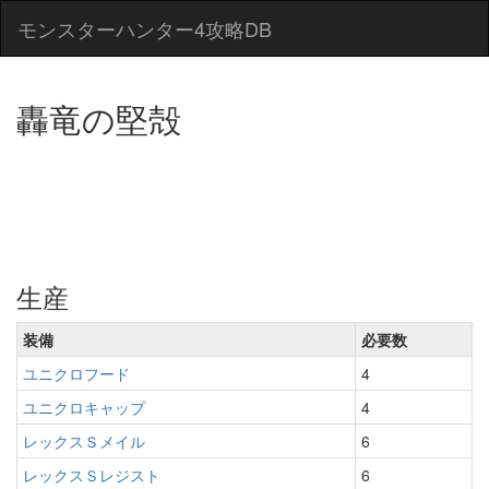
モンスターハンター4攻略DB
轟竜の堅殻
生産
装備
必要数
ユニクロフード
4
ユニクロキャップ
4
レックスＳメイル
6
レックスＳレジスト
6