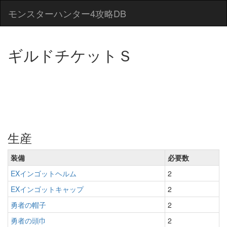
モンスターハンター4攻略DB
ギルドチケットＳ
生産
装備
必要数
EXインゴットヘルム
2
EXインゴットキャップ
2
勇者の帽子
2
勇者の頭巾
2