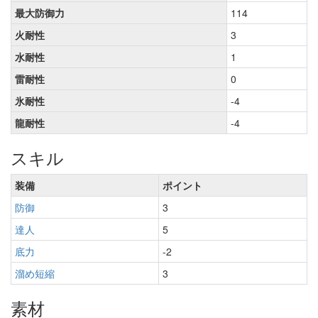
最大防御力
114
火耐性
3
水耐性
1
雷耐性
0
氷耐性
-4
龍耐性
-4
スキル
装備
ポイント
防御
3
達人
5
底力
-2
溜め短縮
3
素材