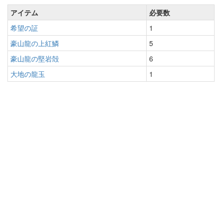
アイテム
必要数
希望の証
1
豪山龍の上紅鱗
5
豪山龍の堅岩殻
6
大地の龍玉
1