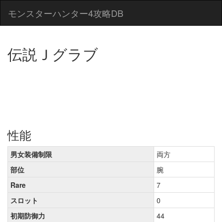
モンスターハンター4攻略DB
伝説Ｊグラブ
性能
男女装備制限
両方
部位
腕
Rare
7
スロット
0
初期防御力
44