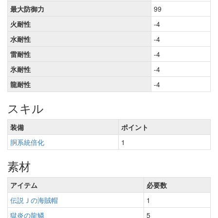
最大防御力
99
火耐性
-4
水耐性
-4
雷耐性
-4
氷耐性
-4
龍耐性
-4
スキル
装備
ポイント
胴系統倍化
1
素材
アイテム
必要数
伝説Ｊの海賊帽
1
獄炎の龍鱗
5