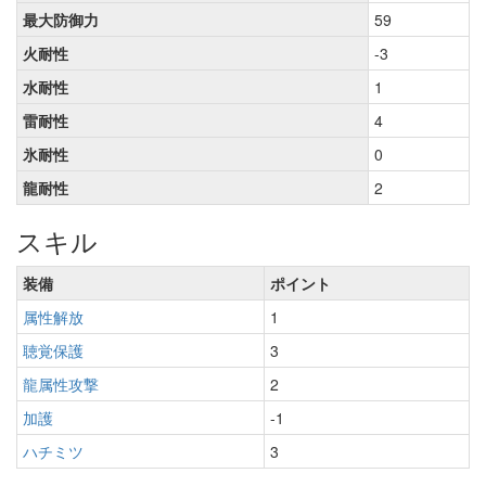
最大防御力
59
火耐性
-3
水耐性
1
雷耐性
4
氷耐性
0
龍耐性
2
スキル
装備
ポイント
属性解放
1
聴覚保護
3
龍属性攻撃
2
加護
-1
ハチミツ
3