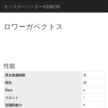
モンスターハンター4攻略DB
ロワーガペクトス
性能
男女装備制限
男
部位
胴
Rare
4
スロット
1
初期防御力
9