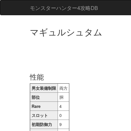
モンスターハンター4攻略DB
マギュルシュタム
性能
男女装備制限
両方
部位
胴
Rare
4
スロット
0
初期防御力
9