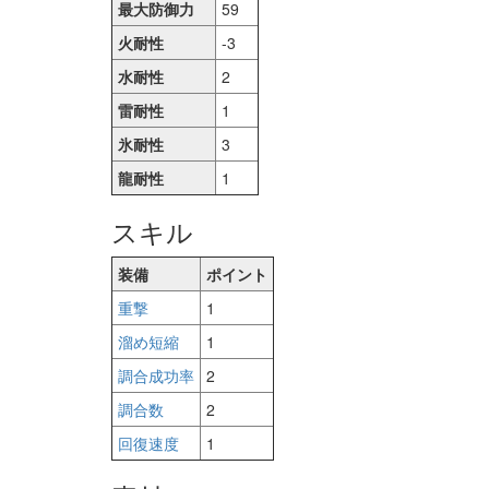
最大防御力
59
火耐性
-3
水耐性
2
雷耐性
1
氷耐性
3
龍耐性
1
スキル
装備
ポイント
重撃
1
溜め短縮
1
調合成功率
2
調合数
2
回復速度
1