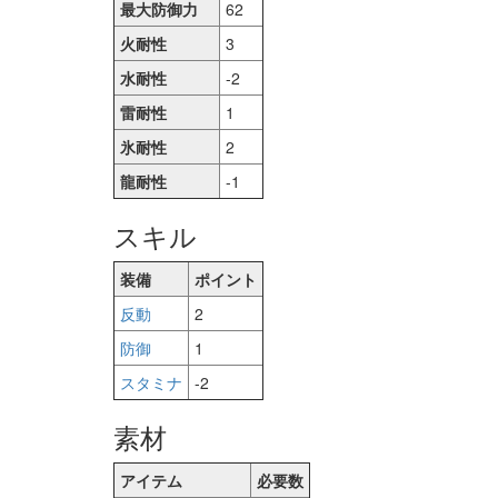
最大防御力
62
火耐性
3
水耐性
-2
雷耐性
1
氷耐性
2
龍耐性
-1
スキル
装備
ポイント
反動
2
防御
1
スタミナ
-2
素材
アイテム
必要数