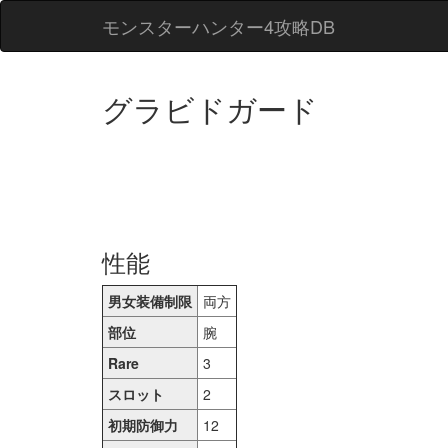
モンスターハンター4攻略DB
グラビドガード
性能
男女装備制限
両方
部位
腕
Rare
3
スロット
2
初期防御力
12