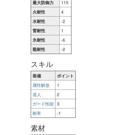
最大防御力
115
火耐性
4
水耐性
-2
雷耐性
1
氷耐性
-6
龍耐性
-2
スキル
装備
ポイント
属性解放
1
達人
2
ガード性能
3
耐寒
-1
素材