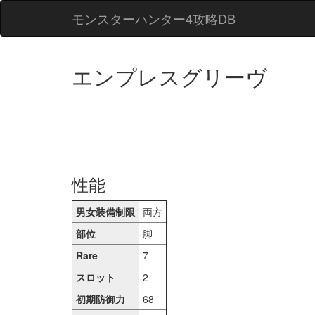
モンスターハンター4攻略DB
エンプレスグリーヴ
性能
男女装備制限
両方
部位
脚
Rare
7
スロット
2
初期防御力
68