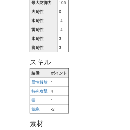
最大防御力
105
火耐性
0
水耐性
-4
雷耐性
-4
氷耐性
3
龍耐性
3
スキル
装備
ポイント
属性解放
1
特殊攻撃
4
毒
1
気絶
-2
素材