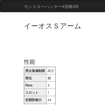
モンスターハンター4攻略DB
イーオスＳアーム
性能
男女装備制限
両方
部位
腕
Rare
4
スロット
1
初期防御力
44